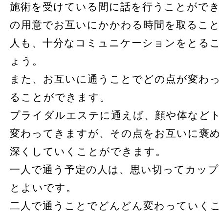
施術を受けている間に話を行うことがで
の用意でお互いにかかわる時間を取るこ
人も、十分なコミュニケーションをとる
ょう。
また、お互いに通うことでどの点が変わ
ることができます。
プライダルエステに通えば、顔や体など
変わってきますが、その点をお互いに褒
深くしていくことができます。
一人で通う予定の人は、思い切ってカッ
とよいです。
二人で通うことでどんどん変わっていく